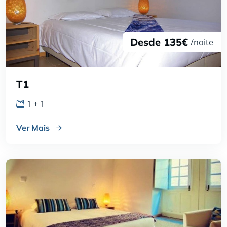
Desde 135€
/noite
T1
1 + 1
Ver Mais